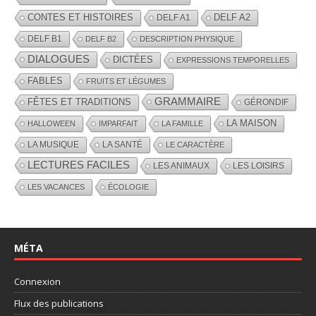
CONTES ET HISTOIRES
DELF A2
DELF A1
DELF B1
DELF B2
DESCRIPTION PHYSIQUE
DIALOGUES
DICTÉES
EXPRESSIONS TEMPORELLES
FABLES
FRUITS ET LÉGUMES
GRAMMAIRE
FÊTES ET TRADITIONS
GÉRONDIF
LA MAISON
HALLOWEEN
IMPARFAIT
LA FAMILLE
LA MUSIQUE
LA SANTÉ
LE CARACTÈRE
LECTURES FACILES
LES ANIMAUX
LES LOISIRS
LES VACANCES
ÉCOLOGIE
MÉTA
Connexion
Flux des publications