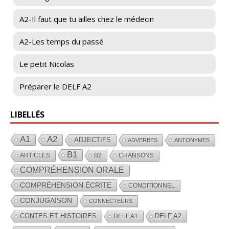
A2-Il faut que tu ailles chez le médecin
A2-Les temps du passé
Le petit Nicolas
Préparer le DELF A2
LIBELLÉS
A1
A2
ADJECTIFS
ADVERBES
ANTONYMES
B1
ARTICLES
B2
CHANSONS
COMPRÉHENSION ORALE
COMPRÉHENSION ÉCRITE
CONDITIONNEL
CONJUGAISON
CONNECTEURS
CONTES ET HISTOIRES
DELF A2
DELF A1