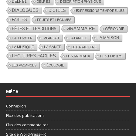
DELF B1
DELF B2
DESCRIPTION PHYSIQUE
DIALOGUES
DICTÉES
EXPRESSIONS TEMPORELLES
FABLES
FRUITS ET LÉGUMES
GRAMMAIRE
FÊTES ET TRADITIONS
GÉRONDIF
LA MAISON
HALLOWEEN
IMPARFAIT
LA FAMILLE
LA MUSIQUE
LA SANTÉ
LE CARACTÈRE
LECTURES FACILES
LES ANIMAUX
LES LOISIRS
LES VACANCES
ÉCOLOGIE
MÉTA
Connexion
Flux des publications
Flux des commentaires
Site de WordPress-FR