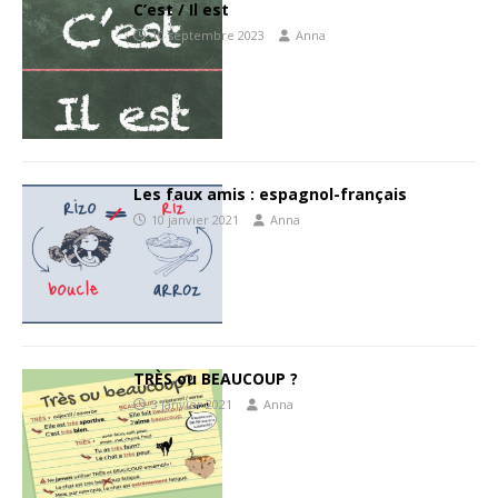
C’est / Il est
10 septembre 2023
Anna
Les faux amis : espagnol-français
10 janvier 2021
Anna
TRÈS ou BEAUCOUP ?
3 janvier 2021
Anna