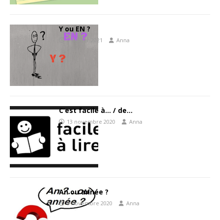
Y ou EN ?
2 janvier 2021
Anna
C’est facile à… / de…
13 novembre 2020
Anna
An ou année ?
8 novembre 2020
Anna