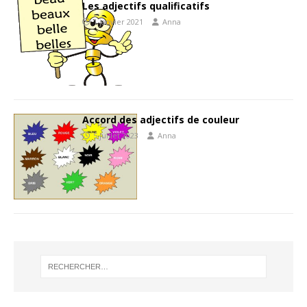
Les adjectifs qualificatifs
1 janvier 2021
Anna
Accord des adjectifs de couleur
5 juillet 2023
Anna