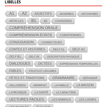
LIBELLÉS
A1
A2
ADJECTIFS
ADVERBES
ANTONYMES
B1
ARTICLES
B2
CHANSONS
COMPRÉHENSION ORALE
COMPRÉHENSION ÉCRITE
CONDITIONNEL
CONJUGAISON
CONNECTEURS
CONTES ET HISTOIRES
DELF A2
DELF A1
DELF B1
DELF B2
DESCRIPTION PHYSIQUE
DIALOGUES
DICTÉES
EXPRESSIONS TEMPORELLES
FABLES
FRUITS ET LÉGUMES
GRAMMAIRE
FÊTES ET TRADITIONS
GÉRONDIF
LA MAISON
HALLOWEEN
IMPARFAIT
LA FAMILLE
LA MUSIQUE
LA SANTÉ
LE CARACTÈRE
LECTURES FACILES
LES ANIMAUX
LES LOISIRS
LES VACANCES
ÉCOLOGIE