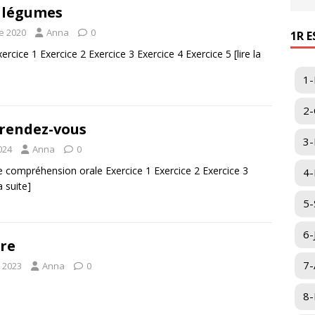
t légumes
e 2020
Anna
0
1R 
xercice 1 Exercice 2 Exercice 3 Exercice 4 Exercice 5
[lire la
1-
2-
 rendez-vous
3-
024
Anna
0
de compréhension orale Exercice 1 Exercice 2 Exercice 3
4-I
la suite]
5-
6-
re
7-
 2023
Anna
0
8-