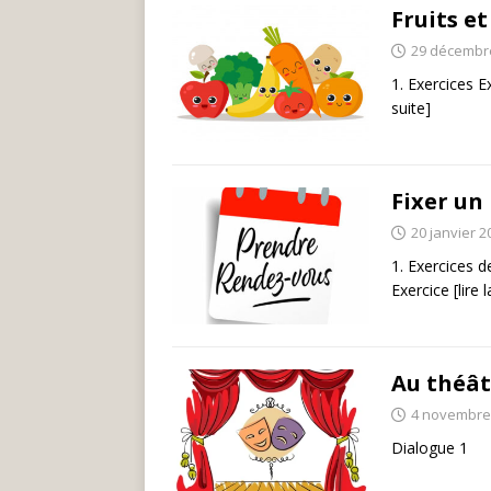
Fruits e
29 décembr
1. Exercices E
suite]
Fixer un
20 janvier 2
1. Exercices 
Exercice
[lire 
Au théât
4 novembre
Dialogue 1