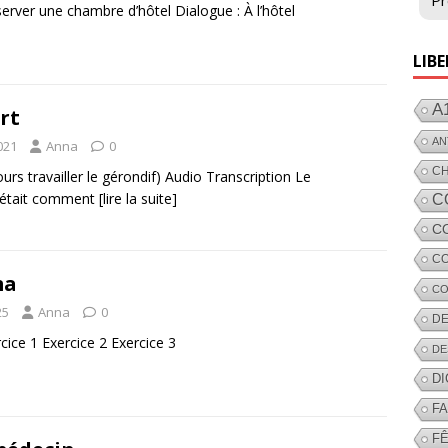
Pr
erver une chambre d’hôtel Dialogue : À l’hôtel
LIBE
A
rt
AN
021
Anna
0
C
urs travailler le gérondif) Audio Transcription Le
 c’était comment
[lire la suite]
C
C
CO
ma
CO
25
Anna
0
DE
cice 1 Exercice 2 Exercice 3
DE
D
F
FÊ