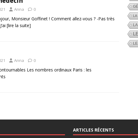
médecin
GÉ
021
Anna
0
LA
jour, Monsieur Goffinet ! Comment allez­-vous ? -Pas très
J’ai
[lire la suite]
LA
L
LE
021
Anna
0
contournables Les nombres ordinaux Paris : les
nts
ARTICLES RÉCENTS