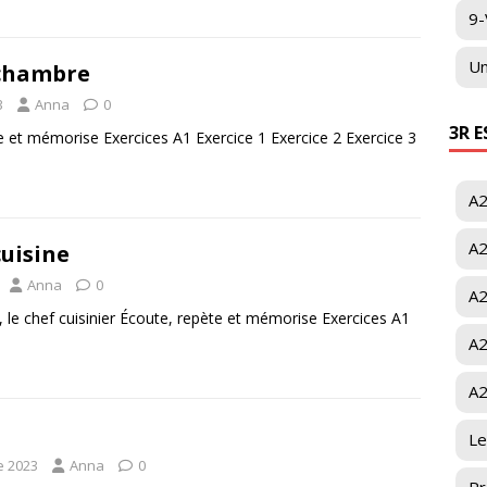
9-
Un
 chambre
3
Anna
0
3R 
e et mémorise Exercices A1 Exercice 1 Exercice 2 Exercice 3
A2
A2
cuisine
Anna
0
A2
u, le chef cuisinier Écoute, repète et mémorise Exercices A1
A2
A2
Le
e 2023
Anna
0