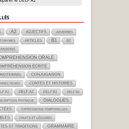
éparer le DELF A2
LLÉS
1
A2
ADJECTIFS
ADVERBES
B1
ARTICLES
B2
TONYMES
HANSONS
OMPRÉHENSION ORALE
OMPRÉHENSION ÉCRITE
CONJUGAISON
NDITIONNEL
CONTES ET HISTOIRES
NNECTEURS
DELF A2
LF A1
DELF B1
DELF B2
DIALOGUES
SCRIPTION PHYSIQUE
ICTÉES
EXPRESSIONS TEMPORELLES
ABLES
FRUITS ET LÉGUMES
GRAMMAIRE
TES ET TRADITIONS