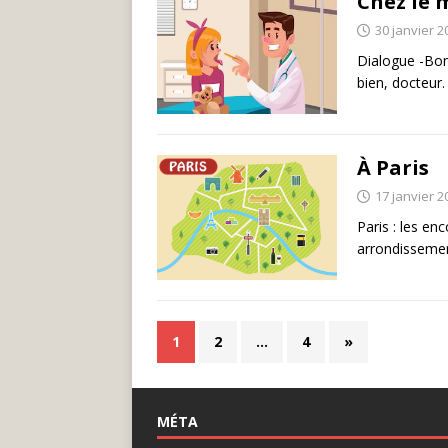
Chez le 
30 janvier 2
Dialogue -Bon
bien, docteur. 
À Paris
17 janvier 2
Paris : les en
arrondisseme
1
2
…
4
»
MÉTA