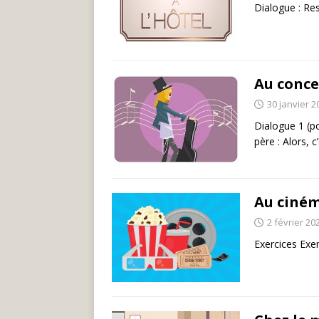
Dialogue : Res
Au conce
30 janvier 2
Dialogue 1 (po
père : Alors,
Au ciné
2 février 20
Exercices Exer