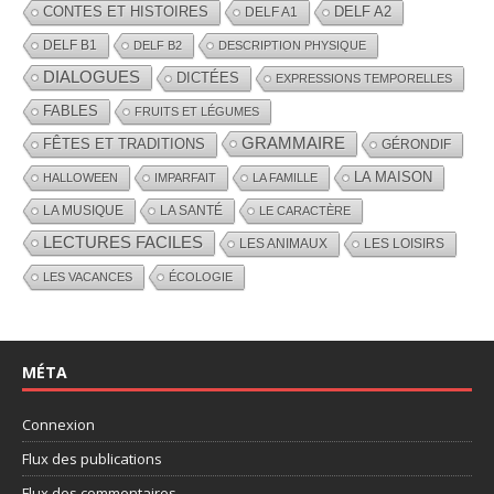
CONTES ET HISTOIRES
DELF A2
DELF A1
DELF B1
DELF B2
DESCRIPTION PHYSIQUE
DIALOGUES
DICTÉES
EXPRESSIONS TEMPORELLES
FABLES
FRUITS ET LÉGUMES
GRAMMAIRE
FÊTES ET TRADITIONS
GÉRONDIF
LA MAISON
HALLOWEEN
IMPARFAIT
LA FAMILLE
LA MUSIQUE
LA SANTÉ
LE CARACTÈRE
LECTURES FACILES
LES ANIMAUX
LES LOISIRS
LES VACANCES
ÉCOLOGIE
MÉTA
Connexion
Flux des publications
Flux des commentaires