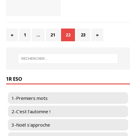
«
1
…
21
22
23
»
1R ESO
1-Premiers mots
2-C'est l'automne !
3-Noël s'approche