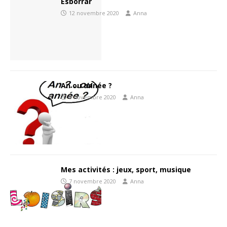
Esborrar
12 novembre 2020
Anna
An ou année ?
8 novembre 2020
Anna
Mes activités : jeux, sport, musique
7 novembre 2020
Anna