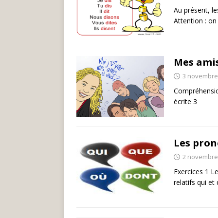
Au présent, le
Attention : o
Mes amis
3 novembre
Compréhensio
écrite 3
Les pron
2 novembre
Exercices 1 L
relatifs qui 