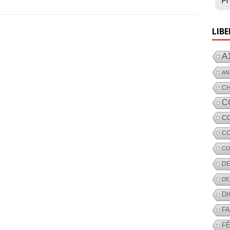
Pr
LIBE
A
AN
C
C
C
CO
CO
DE
DE
D
F
FÊ