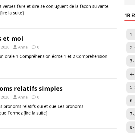
s verbes faire et dire se conjuguent de la façon suivante.
n
[lire la suite]
1R 
1-
 et moi
 2020
Anna
0
2-
n orale 1 Compréhension écrite 1 et 2 Compréhension
3-
4-I
5-
oms relatifs simples
 2020
Anna
0
6-
es pronoms relatifs qui et que Les pronoms
et que Formez
[lire la suite]
7-
8-