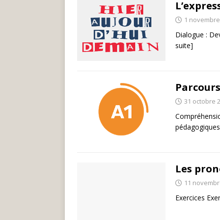
L’expres
1 novembre
Dialogue : De
suite]
Parcours
31 octobre 
Compréhensio
pédagogiques
Les pron
11 novembr
Exercices Exer