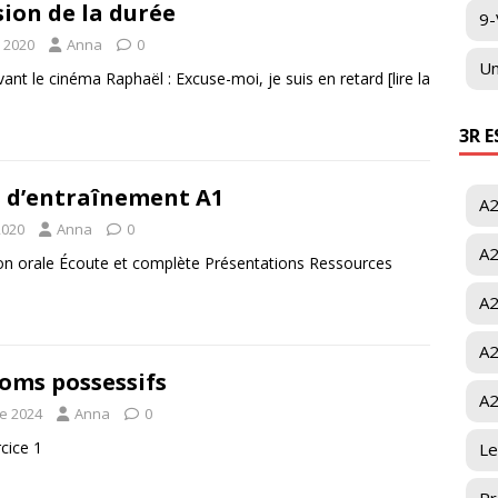
sion de la durée
9-
 2020
Anna
0
Un
vant le cinéma Raphaël : Excuse-moi, je suis en retard
[lire la
3R 
 d’entraînement A1
A2
2020
Anna
0
A2
n orale Écoute et complète Présentations Ressources
A2
A2
oms possessifs
A2
e 2024
Anna
0
cice 1
Le