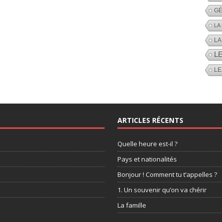
GÉ
LA
LA
L
LE
ARTICLES RÉCENTS
Quelle heure est-il ?
Pays et nationalités
Bonjour ! Comment tu t’appelles ?
1. Un souvenir qu’on va chérir
La famille