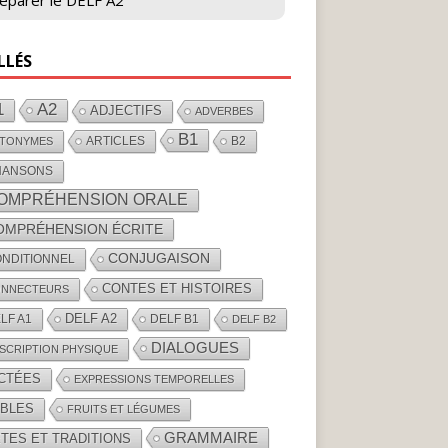
éparer le DELF A2
LLÉS
1
A2
ADJECTIFS
ADVERBES
B1
ARTICLES
B2
TONYMES
HANSONS
OMPRÉHENSION ORALE
OMPRÉHENSION ÉCRITE
CONJUGAISON
NDITIONNEL
CONTES ET HISTOIRES
NNECTEURS
DELF A2
LF A1
DELF B1
DELF B2
DIALOGUES
SCRIPTION PHYSIQUE
ICTÉES
EXPRESSIONS TEMPORELLES
ABLES
FRUITS ET LÉGUMES
GRAMMAIRE
TES ET TRADITIONS