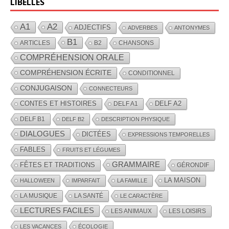
LIBELLÉS
A1
A2
ADJECTIFS
ADVERBES
ANTONYMES
B1
ARTICLES
B2
CHANSONS
COMPRÉHENSION ORALE
COMPRÉHENSION ÉCRITE
CONDITIONNEL
CONJUGAISON
CONNECTEURS
CONTES ET HISTOIRES
DELF A2
DELF A1
DELF B1
DELF B2
DESCRIPTION PHYSIQUE
DIALOGUES
DICTÉES
EXPRESSIONS TEMPORELLES
FABLES
FRUITS ET LÉGUMES
GRAMMAIRE
FÊTES ET TRADITIONS
GÉRONDIF
LA MAISON
HALLOWEEN
IMPARFAIT
LA FAMILLE
LA MUSIQUE
LA SANTÉ
LE CARACTÈRE
LECTURES FACILES
LES ANIMAUX
LES LOISIRS
LES VACANCES
ÉCOLOGIE