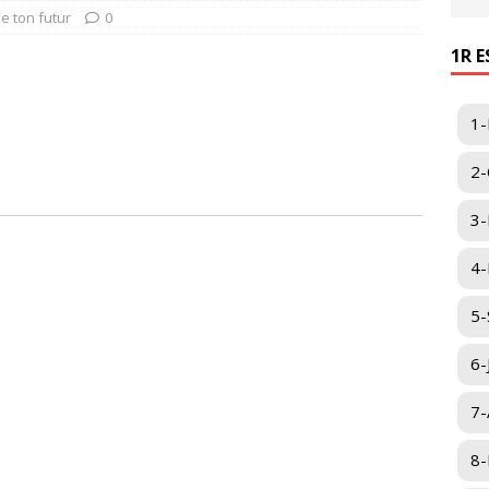
e ton futur
0
1R 
1-
2-
3-
4-I
5-
6-
7-
8-