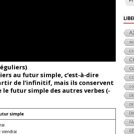
Pr
LIBE
A
AN
C
C
réguliers)
C
ers au futur simple, c’est-à-dire
CO
rtir de l’infinitif, mais ils conservent
CO
le futur simple des autres verbes (-
DE
DE
D
utur simple
F
irai
e viendrai
FÊ