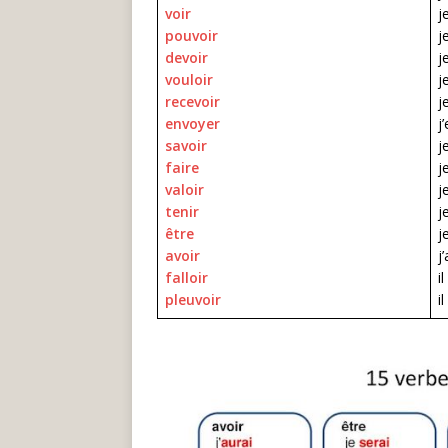
voir
j
pouvoir
j
devoir
j
vouloir
j
recevoir
j
envoyer
j
savoir
j
faire
j
valoir
j
tenir
j
être
j
avoir
j
falloir
i
pleuvoir
i