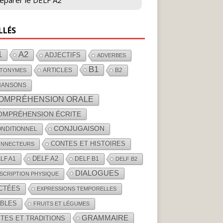
éparer le DELF A2
LLÉS
1
A2
ADJECTIFS
ADVERBES
B1
ARTICLES
B2
TONYMES
HANSONS
OMPRÉHENSION ORALE
OMPRÉHENSION ÉCRITE
CONJUGAISON
NDITIONNEL
CONTES ET HISTOIRES
NNECTEURS
DELF A2
LF A1
DELF B1
DELF B2
DIALOGUES
SCRIPTION PHYSIQUE
ICTÉES
EXPRESSIONS TEMPORELLES
ABLES
FRUITS ET LÉGUMES
GRAMMAIRE
TES ET TRADITIONS