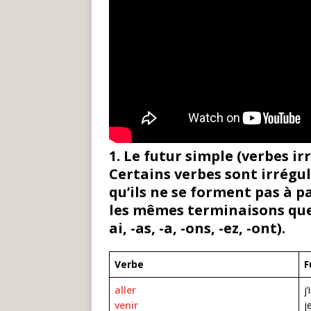
1. Le futur simple (verbes ir
Certains verbes sont irréguli
qu’ils ne se forment pas à pa
les mêmes terminaisons que 
ai, -as, -a, -ons, -ez, -ont).
Verbe
F
aller
j’
venir
j