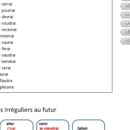
e verrai
GÉ
e pourrai
LA
e devrai
e voudrai
LA
e recevrai
L
’enverrai
LE
e saurai
e ferai
e vaudrai
e tiendrai
e serai
’aurai
l faudra
l pleuvra