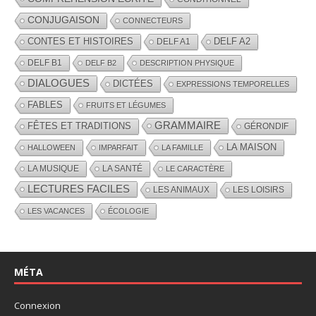
CONJUGAISON
CONNECTEURS
CONTES ET HISTOIRES
DELF A2
DELF A1
DELF B1
DELF B2
DESCRIPTION PHYSIQUE
DIALOGUES
DICTÉES
EXPRESSIONS TEMPORELLES
FABLES
FRUITS ET LÉGUMES
GRAMMAIRE
FÊTES ET TRADITIONS
GÉRONDIF
LA MAISON
HALLOWEEN
IMPARFAIT
LA FAMILLE
LA MUSIQUE
LA SANTÉ
LE CARACTÈRE
LECTURES FACILES
LES ANIMAUX
LES LOISIRS
LES VACANCES
ÉCOLOGIE
MÉTA
Connexion