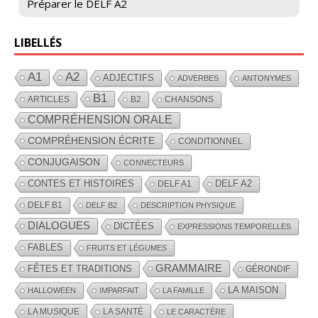
Préparer le DELF A2
LIBELLÉS
A1
A2
ADJECTIFS
ADVERBES
ANTONYMES
B1
ARTICLES
B2
CHANSONS
COMPRÉHENSION ORALE
COMPRÉHENSION ÉCRITE
CONDITIONNEL
CONJUGAISON
CONNECTEURS
CONTES ET HISTOIRES
DELF A2
DELF A1
DELF B1
DELF B2
DESCRIPTION PHYSIQUE
DIALOGUES
DICTÉES
EXPRESSIONS TEMPORELLES
FABLES
FRUITS ET LÉGUMES
GRAMMAIRE
FÊTES ET TRADITIONS
GÉRONDIF
LA MAISON
HALLOWEEN
IMPARFAIT
LA FAMILLE
LA MUSIQUE
LA SANTÉ
LE CARACTÈRE