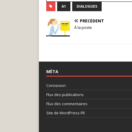
A1
DIALOGUES
PRÉCÉDENT
À la poste
MÉTA
Connexion
Flux des publications
Flux des commentaires
Site de WordPress-FR