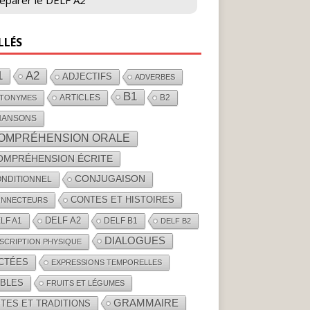
éparer le DELF A2
LLÉS
1
A2
ADJECTIFS
ADVERBES
B1
ARTICLES
B2
TONYMES
HANSONS
OMPRÉHENSION ORALE
OMPRÉHENSION ÉCRITE
CONJUGAISON
NDITIONNEL
CONTES ET HISTOIRES
NNECTEURS
DELF A2
LF A1
DELF B1
DELF B2
DIALOGUES
SCRIPTION PHYSIQUE
ICTÉES
EXPRESSIONS TEMPORELLES
ABLES
FRUITS ET LÉGUMES
GRAMMAIRE
TES ET TRADITIONS