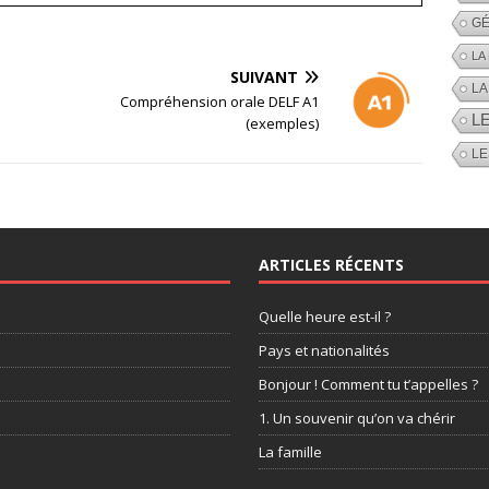
GÉ
LA
SUIVANT
LA
Compréhension orale DELF A1
L
(exemples)
LE
ARTICLES RÉCENTS
Quelle heure est-il ?
Pays et nationalités
Bonjour ! Comment tu t’appelles ?
1. Un souvenir qu’on va chérir
La famille