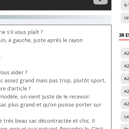
9-
Un
 s’il vous plaît ?
3R 
n, à gauche, juste après le rayon
A2
.
A2
ous aider ?
A2
ac assez grand mais pas trop, plutôt sport,
e d’article ?
A2
modèle, on vient juste de le recevoir.
A2
sac plus grand et qu’on puisse porter sur
Le
ce très beau sac décontractée et chic. Il
on, noir et cuir naturel. Regardez-le. C’est