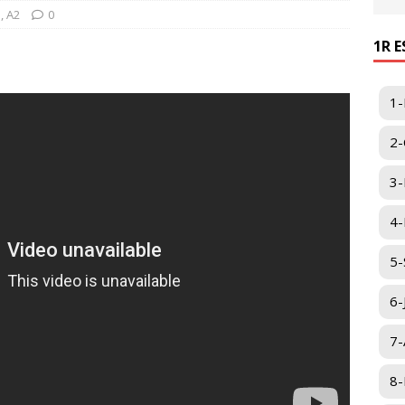
e
,
A2
0
1R 
1-
2-
3-
4-I
5-
6-
7-
8-