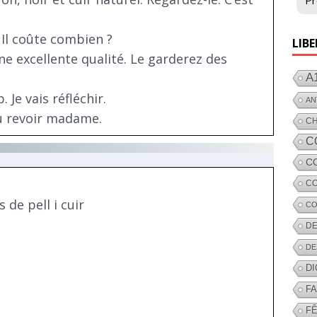
Pr
. Il coûte combien ?
LIBE
ne excellente qualité. Le garderez des
A
Je vais réfléchir.
AN
Au revoir madame.
C
C
C
CO
 de pell i cuir
CO
DE
DE
D
F
FÊ