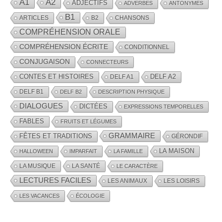
A1
A2
ADJECTIFS
ADVERBES
ANTONYMES
B1
ARTICLES
B2
CHANSONS
COMPRÉHENSION ORALE
COMPRÉHENSION ÉCRITE
CONDITIONNEL
CONJUGAISON
CONNECTEURS
CONTES ET HISTOIRES
DELF A2
DELF A1
DELF B1
DELF B2
DESCRIPTION PHYSIQUE
DIALOGUES
DICTÉES
EXPRESSIONS TEMPORELLES
FABLES
FRUITS ET LÉGUMES
GRAMMAIRE
FÊTES ET TRADITIONS
GÉRONDIF
LA MAISON
HALLOWEEN
IMPARFAIT
LA FAMILLE
LA MUSIQUE
LA SANTÉ
LE CARACTÈRE
LECTURES FACILES
LES ANIMAUX
LES LOISIRS
LES VACANCES
ÉCOLOGIE