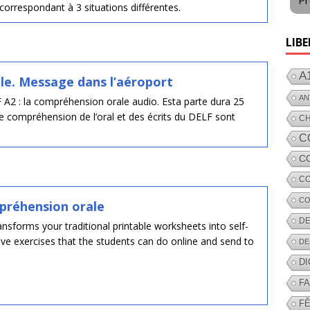
Pr
 correspondant à 3 situations différentes.
LIBE
A
e. Message dans l’aéroport
AN
A2 : la compréhension orale audio. Esta parte dura 25
 compréhension de l’oral et des écrits du DELF sont
C
C
C
CO
CO
préhension orale
DE
nsforms your traditional printable worksheets into self-
tive exercises that the students can do online and send to
DE
D
F
FÊ