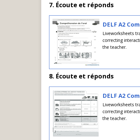
7. Écoute et réponds
DELF A2 Com
Liveworksheets tra
correcting interac
the teacher.
8. Écoute et réponds
DELF A2 Com
Liveworksheets tra
correcting interac
the teacher.