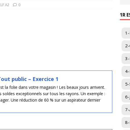
ELF A2
0
1R 
1-
2-
3-
4-I
out public – Exercice 1
5-
est la folie dans votre magasin ! Les beaux jours arrivent.
s soldes exceptionnels sur tous les rayons. Un exemple :
6-
nager. Une réduction de 60 % sur un aspirateur dernier
7-
8-