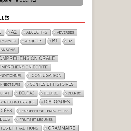
éparer le DELF A2
LLÉS
1
A2
ADJECTIFS
ADVERBES
B1
ARTICLES
B2
TONYMES
HANSONS
OMPRÉHENSION ORALE
OMPRÉHENSION ÉCRITE
CONJUGAISON
NDITIONNEL
CONTES ET HISTOIRES
NNECTEURS
DELF A2
LF A1
DELF B1
DELF B2
DIALOGUES
SCRIPTION PHYSIQUE
ICTÉES
EXPRESSIONS TEMPORELLES
ABLES
FRUITS ET LÉGUMES
GRAMMAIRE
TES ET TRADITIONS