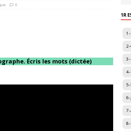
que
0
1R 
1-
2-
3-
ographe. Écris les mots (dictée)
4-I
5-
6-
7-
8-