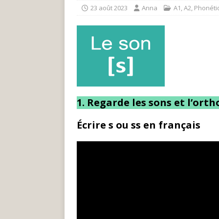
23 août 2023
Anna
A1
,
A2
,
Phonéti
1. Regarde les sons et l’orth
Écrire s ou ss en français