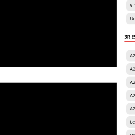
9-
Un
3R 
A2
A2
A2
A2
A2
Le