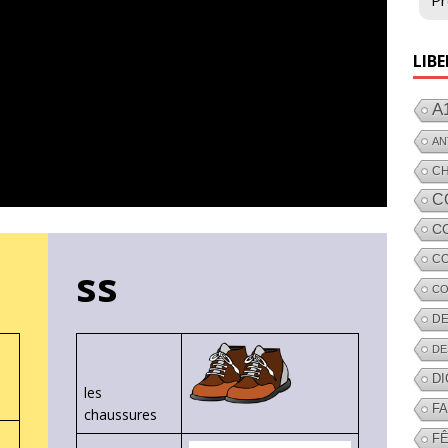
Pr
LIBE
A
AN
C
C
C
CO
ss
CO
DE
DE
D
les
F
chaussures
FÊ