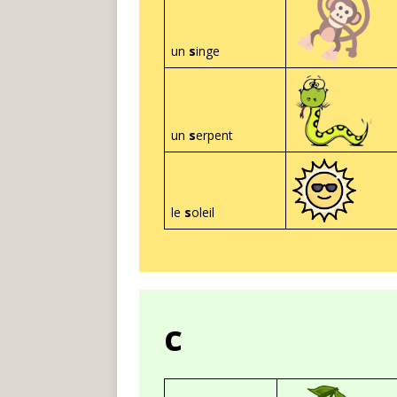
un
s
inge
un
s
erpent
le
s
oleil
c