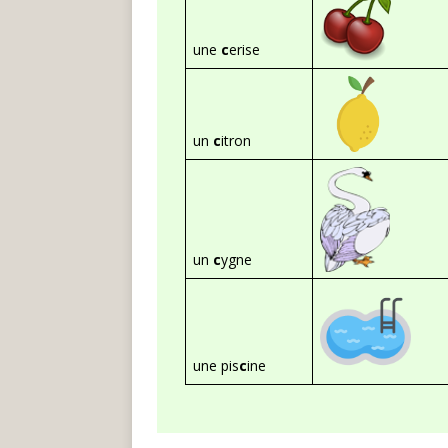
une
c
erise
un
c
itron
un
c
ygne
une pis
c
ine