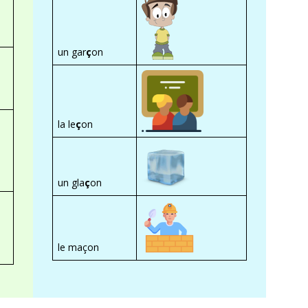
un gar
ç
on
la le
ç
on
un gla
ç
on
le maçon