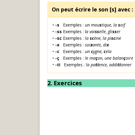
On peut écrire le son [s] avec
:
•
-s
Exemples :
un mou
s
tique, la
s
oif
•
-ss
Exemples : l
a vai
ss
elle, gli
ss
er
•
-sc
Exemples :
la
sc
ène, la pi
sc
ine
•
-x
Exemples :
soi
x
ante, di
x
•
-c
Exemples :
un
c
ygne,
c
ela
•
-ç
Exemples :
le ma
ç
on, une balan
ç
oire
•
-ti
Exemples :
la pa
ti
ence, addi
ti
onner
2. Exercices