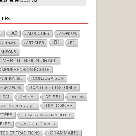
éparer le DELF A2
LLÉS
1
A2
ADJECTIFS
ADVERBES
B1
ARTICLES
B2
TONYMES
HANSONS
OMPRÉHENSION ORALE
OMPRÉHENSION ÉCRITE
CONJUGAISON
NDITIONNEL
CONTES ET HISTOIRES
NNECTEURS
DELF A2
LF A1
DELF B1
DELF B2
DIALOGUES
SCRIPTION PHYSIQUE
ICTÉES
EXPRESSIONS TEMPORELLES
ABLES
FRUITS ET LÉGUMES
GRAMMAIRE
TES ET TRADITIONS