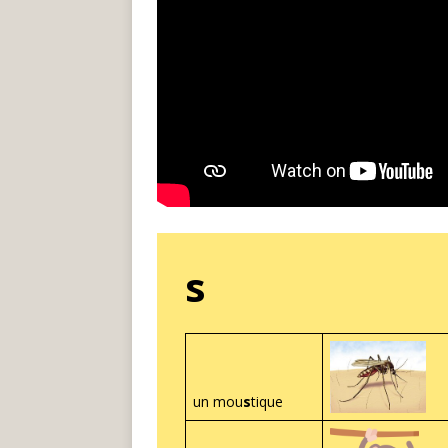
s
un mou
s
tique