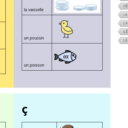
GÉ
la vaisselle
LA
LA
L
un poussin
LE
un poisson
ç