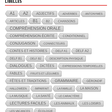
LIBELLÉS
A1
A2
ADJECTIFS
ADVERBES
ANTONYMES
B1
ARTICLES
B2
CHANSONS
COMPRÉHENSION ORALE
COMPRÉHENSION ÉCRITE
CONDITIONNEL
CONJUGAISON
CONNECTEURS
CONTES ET HISTOIRES
DELF A2
DELF A1
DELF B1
DELF B2
DESCRIPTION PHYSIQUE
DIALOGUES
DICTÉES
EXPRESSIONS TEMPORELLES
FABLES
FRUITS ET LÉGUMES
GRAMMAIRE
FÊTES ET TRADITIONS
GÉRONDIF
LA MAISON
HALLOWEEN
IMPARFAIT
LA FAMILLE
LA MUSIQUE
LA SANTÉ
LE CARACTÈRE
LECTURES FACILES
LES ANIMAUX
LES LOISIRS
LES VACANCES
ÉCOLOGIE