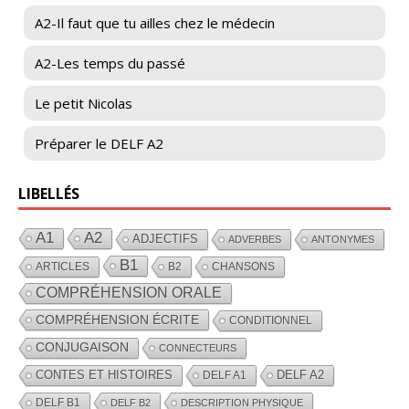
A2-Il faut que tu ailles chez le médecin
A2-Les temps du passé
Le petit Nicolas
Préparer le DELF A2
LIBELLÉS
A1
A2
ADJECTIFS
ADVERBES
ANTONYMES
B1
ARTICLES
B2
CHANSONS
COMPRÉHENSION ORALE
COMPRÉHENSION ÉCRITE
CONDITIONNEL
CONJUGAISON
CONNECTEURS
CONTES ET HISTOIRES
DELF A2
DELF A1
DELF B1
DELF B2
DESCRIPTION PHYSIQUE