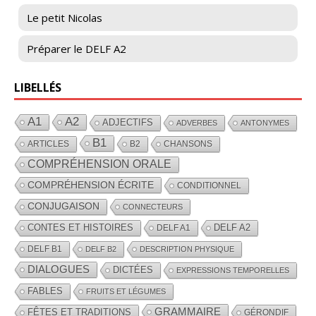
Le petit Nicolas
Préparer le DELF A2
LIBELLÉS
A1
A2
ADJECTIFS
ADVERBES
ANTONYMES
B1
ARTICLES
B2
CHANSONS
COMPRÉHENSION ORALE
COMPRÉHENSION ÉCRITE
CONDITIONNEL
CONJUGAISON
CONNECTEURS
CONTES ET HISTOIRES
DELF A2
DELF A1
DELF B1
DELF B2
DESCRIPTION PHYSIQUE
DIALOGUES
DICTÉES
EXPRESSIONS TEMPORELLES
FABLES
FRUITS ET LÉGUMES
GRAMMAIRE
FÊTES ET TRADITIONS
GÉRONDIF