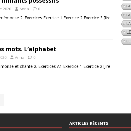
rminants possessifs
GÉ
e 2020
Anna
0
LA
 mémorise 2. Exercices Exercice 1 Exercice 2 Exercice 3
[lire
LA
L
LE
es mots. L’alphabet
2020
Anna
0
morise et chante 2. Exercices A1 Exercice 1 Exercice 2
[lire
ARTICLES RÉCENTS