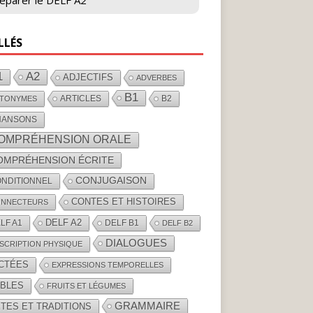
éparer le DELF A2
LLÉS
1
A2
ADJECTIFS
ADVERBES
B1
ARTICLES
B2
TONYMES
HANSONS
OMPRÉHENSION ORALE
OMPRÉHENSION ÉCRITE
CONJUGAISON
NDITIONNEL
CONTES ET HISTOIRES
NNECTEURS
DELF A2
LF A1
DELF B1
DELF B2
DIALOGUES
SCRIPTION PHYSIQUE
ICTÉES
EXPRESSIONS TEMPORELLES
ABLES
FRUITS ET LÉGUMES
GRAMMAIRE
TES ET TRADITIONS