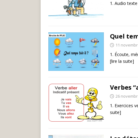
1. Audio texte 
Quel temp
11 novembr
1. Écoute, mém
[lire la suite]
Verbes “a
26 novembr
1. Exercices v
suite]