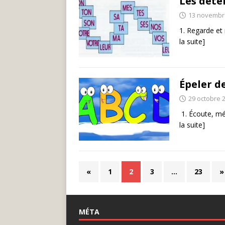
Les déte
13 novembr
1. Regarde et
la suite]
Épeler d
29 octobre 
1. Écoute, mé
la suite]
«
1
2
3
…
23
»
MÉTA