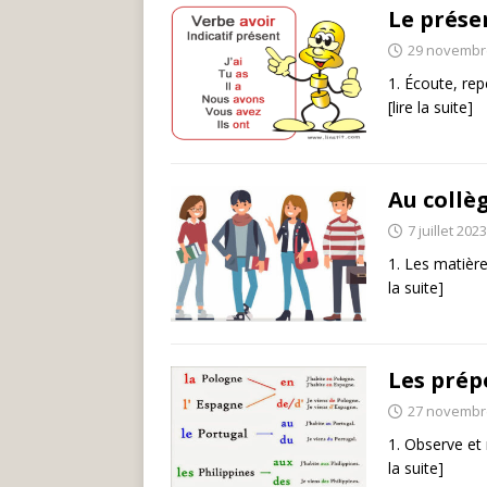
Le prése
29 novembr
1. Écoute, rep
[lire la suite]
Au collè
7 juillet 2023
1. Les matière
la suite]
Les prépo
27 novembr
1. Observe et
la suite]