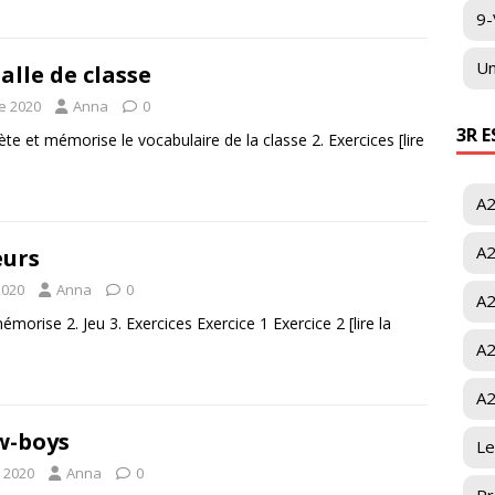
9-
Un
alle de classe
e 2020
Anna
0
3R 
ète et mémorise le vocabulaire de la classe 2. Exercices
[lire
A2
A2
eurs
2020
Anna
0
A2
émorise 2. Jeu 3. Exercices Exercice 1 Exercice 2
[lire la
A2
A2
ow-boys
Le
 2020
Anna
0