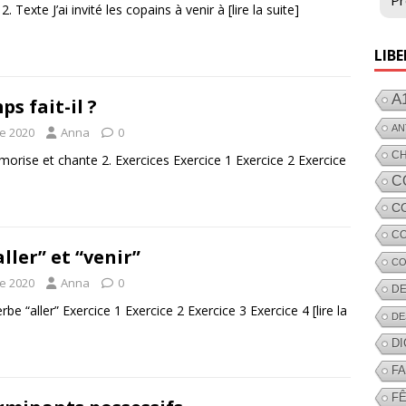
Pr
2. Texte J’ai invité les copains à venir à
[lire la suite]
LIBE
A
s fait-il ?
AN
e 2020
Anna
0
C
orise et chante 2. Exercices Exercice 1 Exercice 2 Exercice
C
C
CO
ller” et “venir”
CO
e 2020
Anna
0
DE
erbe “aller” Exercice 1 Exercice 2 Exercice 3 Exercice 4
[lire la
DE
D
F
FÊ