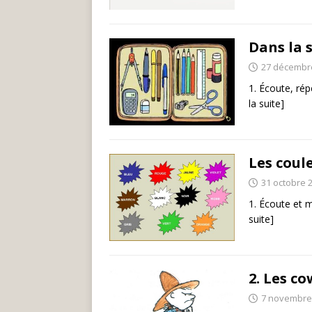
Dans la s
27 décembr
1. Écoute, rép
la suite]
Les coul
31 octobre 
1. Écoute et m
suite]
2. Les c
7 novembre