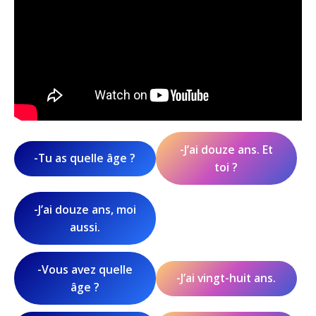
-J’ai douze ans. Et
-Tu as quelle âge ?
toi ?
-J’ai douze ans, moi
aussi.
-Vous avez quelle
-J’ai vingt-huit ans.
âge ?