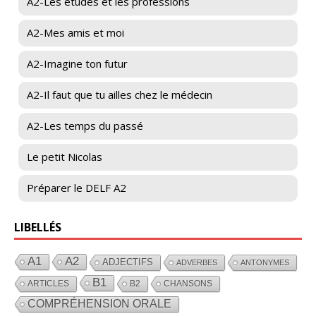
A2-Les études et les professions
A2-Mes amis et moi
A2-Imagine ton futur
A2-Il faut que tu ailles chez le médecin
A2-Les temps du passé
Le petit Nicolas
Préparer le DELF A2
LIBELLÉS
A1
A2
ADJECTIFS
ADVERBES
ANTONYMES
B1
ARTICLES
B2
CHANSONS
COMPRÉHENSION ORALE