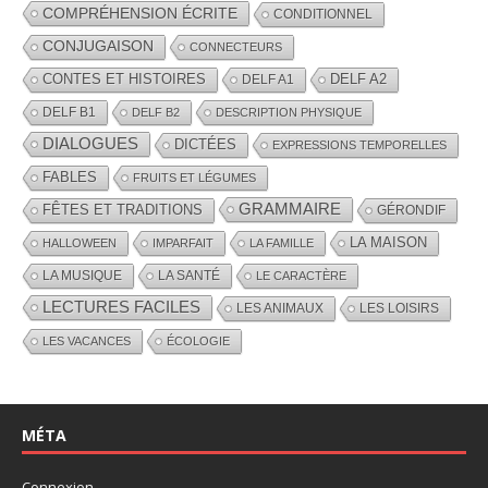
COMPRÉHENSION ÉCRITE
CONDITIONNEL
CONJUGAISON
CONNECTEURS
CONTES ET HISTOIRES
DELF A2
DELF A1
DELF B1
DELF B2
DESCRIPTION PHYSIQUE
DIALOGUES
DICTÉES
EXPRESSIONS TEMPORELLES
FABLES
FRUITS ET LÉGUMES
GRAMMAIRE
FÊTES ET TRADITIONS
GÉRONDIF
LA MAISON
HALLOWEEN
IMPARFAIT
LA FAMILLE
LA MUSIQUE
LA SANTÉ
LE CARACTÈRE
LECTURES FACILES
LES ANIMAUX
LES LOISIRS
LES VACANCES
ÉCOLOGIE
MÉTA
Connexion