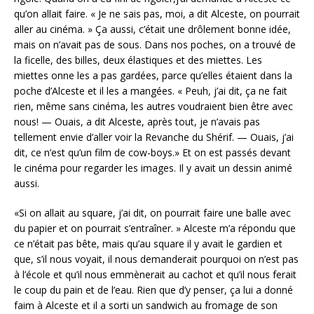
qu’on allait faire. « Je ne sais pas, moi, a dit Alceste, on pourrait
aller au cinéma. » Ça aussi, c’était une drôlement bonne idée,
mais on n’avait pas de sous. Dans nos poches, on a trouvé de
la ficelle, des billes, deux élastiques et des miettes. Les
miettes onne les a pas gardées, parce qu’elles étaient dans la
poche d’Alceste et il les a mangées. « Peuh, j’ai dit, ça ne fait
rien, même sans cinéma, les autres voudraient bien être avec
nous! — Ouais, a dit Alceste, après tout, je n’avais pas
tellement envie d’aller voir la Revanche du Shérif. — Ouais, j’ai
dit, ce n’est qu’un film de cow-boys.» Et on est passés devant
le cinéma pour regarder les images. Il y avait un dessin animé
aussi.
«Si on allait au square, j’ai dit, on pourrait faire une balle avec
du papier et on pourrait s’entraîner. » Alceste m’a répondu que
ce n’était pas bête, mais qu’au square il y avait le gardien et
que, s’il nous voyait, il nous demanderait pourquoi on n’est pas
à l’école et qu’il nous emmènerait au cachot et qu’il nous ferait
le coup du pain et de l’eau. Rien que d’y penser, ça lui a donné
faim à Alceste et il a sorti un sandwich au fromage de son