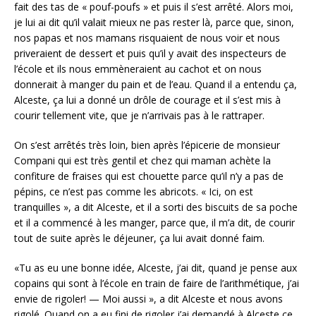
fait des tas de « pouf-poufs » et puis il s’est arrêté. Alors moi,
je lui ai dit qu’il valait mieux ne pas rester là, parce que, sinon,
nos papas et nos mamans risquaient de nous voir et nous
priveraient de dessert et puis qu’il y avait des inspecteurs de
l’école et ils nous emmèneraient au cachot et on nous
donnerait à manger du pain et de l’eau. Quand il a entendu ça,
Alceste, ça lui a donné un drôle de courage et il s’est mis à
courir tellement vite, que je n’arrivais pas à le rattraper.
On s’est arrêtés très loin, bien après l’épicerie de monsieur
Compani qui est très gentil et chez qui maman achète la
confiture de fraises qui est chouette parce qu’il n’y a pas de
pépins, ce n’est pas comme les abricots. « Ici, on est
tranquilles », a dit Alceste, et il a sorti des biscuits de sa poche
et il a commencé à les manger, parce que, il m’a dit, de courir
tout de suite après le déjeuner, ça lui avait donné faim.
«Tu as eu une bonne idée, Alceste, j’ai dit, quand je pense aux
copains qui sont à l’école en train de faire de l’arithmétique, j’ai
envie de rigoler! — Moi aussi », a dit Alceste et nous avons
rigolé. Quand on a eu fini de rigoler,j’ai demandé à Alceste ce