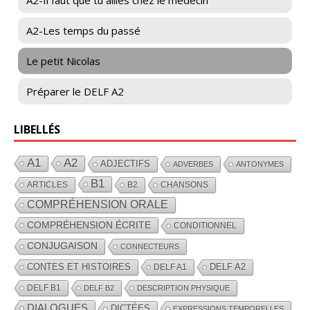
A2-Les temps du passé
Le petit Nicolas
Préparer le DELF A2
LIBELLÉS
A1
A2
ADJECTIFS
ADVERBES
ANTONYMES
B1
ARTICLES
B2
CHANSONS
COMPRÉHENSION ORALE
COMPRÉHENSION ÉCRITE
CONDITIONNEL
CONJUGAISON
CONNECTEURS
CONTES ET HISTOIRES
DELF A2
DELF A1
DELF B1
DELF B2
DESCRIPTION PHYSIQUE
DIALOGUES
DICTÉES
EXPRESSIONS TEMPORELLES