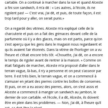
cartable. On a continué à marcher dans la rue et quand Alceste
a fini son sandwich, il m’a dit : « Les autres, à l’école, ils ne
rigolent pas! — C’est vrai, j’ai dit, et puis, de toute façon, il est
trop tard pour y aller, on serait punis.»
On a regardé des vitrines. Alceste m’a expliqué celle de la
charcuterie et puis on a fait des grimaces devant celle de la
parfumerie où il y a des glaces, mais on est partis, parce qu’on
s’est aperçu que les gens dans le magasin nous regardaient et
qu ils avaient l’air étonnés. Dans la vitrine de l’horloger on a vu
l’heure et c’était encore très tôt. «Chouette, j’ai dit, on a encore
le temps de rigoler avant de rentrer à la maison. » Comme on
était fatigués de marcher, Alceste m’a proposé d’aller dans le
terrain vague, là-bas, il n’y a personne et on peut s’asseoir par
terre. Il est très bien, le terrain vague, et on a commencé à
s’amuser en jetant des pierres contre les boîtes de conserves.
Et puis, on en a eu assez des pierres, alors, on s’est assis et
Alceste a commencé à manger un sandwich au jambon, le
dernier de son cartable. «A l’école, il a dit, Alceste, ils doivent
être en plein dans les problèmes. — Non, j’ai dit, à l’heure qu’il
est, ça doit être la récré.