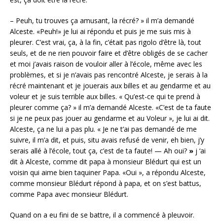
– Peuh, tu trouves ça amusant, la récré? » il m’a demandé
Alceste. «Peuh!» je lui ai répondu et puis je me suis mis à
pleurer. C’est vrai, ça, à la fin, c’était pas rigolo d’être là, tout
seuls, et de ne rien pouvoir faire et d’être obligés de se cacher
et moi j’avais raison de vouloir aller à l’école, même avec les
problèmes, et si je n’avais pas rencontré Alceste, je serais à la
récré maintenant et je jouerais aux billes et au gendarme et au
voleur et je suis terrible aux billes. « Qu’est-ce qui te prend à
pleurer comme ça? » il m’a demandé Alceste. «C’est de ta faute
si je ne peux pas jouer au gendarme et au Voleur », je lui ai dit.
Alceste, ça ne lui a pas plu. « Je ne t’ai pas demandé de me
suivre, il m’a dit, et puis, situ avais refusé de venir, eh bien, j’y
serais allé à l’école, tout ça, c’est de ta faute! — Ah oui?
»
j ‘ai
dit à Alceste, comme dit papa à monsieur Blédurt qui est un
voisin qui aime bien taquiner Papa. «Oui », a répondu Alceste,
comme monsieur Blédurt répond à papa, et on s’est battus,
comme Papa avec monsieur Blédurt.
Quand on a eu fini de se battre, il a commencé à pleuvoir.